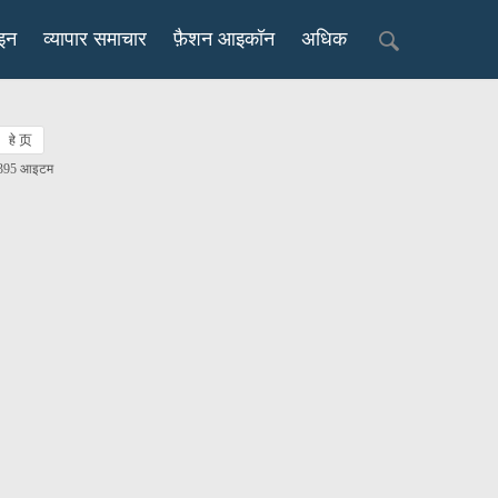
इन
व्यापार समाचार
फ़ैशन आइकॉन
अधिक
हे 页
 395 आइटम