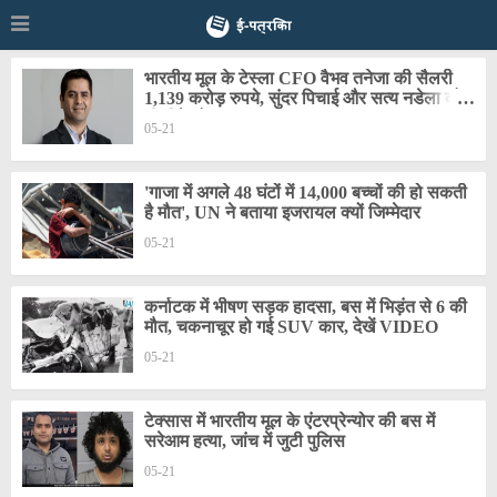
भारतीय मूल के टेस्ला CFO वैभव तनेजा की सैलरी
1,139 करोड़ रुपये, सुंदर पिचाई और सत्य नडेला को
भी पीछे छोड़ा
05-21
'गाजा में अगले 48 घंटों में 14,000 बच्चों की हो सकती
है मौत', UN ने बताया इजरायल क्यों जिम्मेदार
05-21
कर्नाटक में भीषण सड़क हादसा, बस में भिड़ंत से 6 की
मौत, चकनाचूर हो गई SUV कार, देखें VIDEO
05-21
टेक्सास में भारतीय मूल के एंटरप्रेन्योर की बस में
सरेआम हत्या, जांच में जुटी पुलिस
05-21