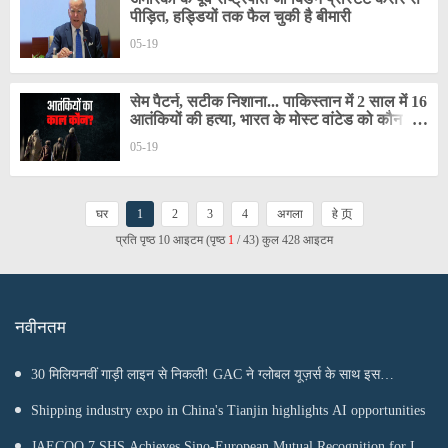
पीड़ित, हड्डियों तक फैल चुकी है बीमारी
05-19
सेम पैटर्न, सटीक निशाना... पाकिस्तान में 2 साल में 16
आतंकियों की हत्या, भारत के मोस्ट वांटेड को कौन मार
रहा?
05-19
घर
1
2
3
4
अगला
हे 页
प्रति पृष्ठ 10 आइटम (पृष्ठ
1
/ 43) कुल 428 आइटम
नवीनतम
30 मिलियनवीं गाड़ी लाइन से निकली! GAC ने ग्लोबल यूज़र्स के साथ इस
माइलस्टोन का जश्न मनाया
Shipping industry expo in China's Tianjin highlights AI opportunities
JAECOO 7 SHS Achieves Sino-European Mutual Recognition for Its