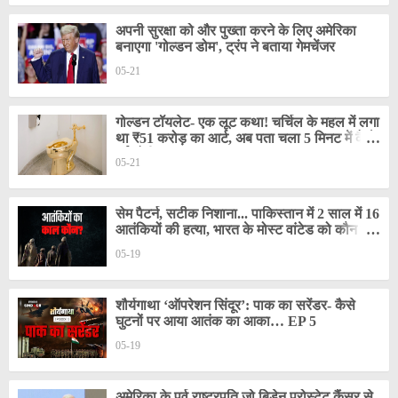
अपनी सुरक्षा को और पुख्ता करने के लिए अमेरिका
बनाएगा 'गोल्डन डोम', ट्रंप ने बताया गेमचेंजर
05-21
गोल्डन टॉयलेट- एक लूट कथा! चर्चिल के महल में लगा
था ₹51 करोड़ का आर्ट, अब पता चला 5 मिनट में कैसे
हुई चोरी…
05-21
सेम पैटर्न, सटीक निशाना... पाकिस्तान में 2 साल में 16
आतंकियों की हत्या, भारत के मोस्ट वांटेड को कौन मार
रहा?
05-19
शौर्यगाथा ‘ऑपरेशन सिंदूर’: पाक का सरेंडर- कैसे
घुटनों पर आया आतंक का आका… EP 5
05-19
अमेरिका के पूर्व राष्ट्रपति जो बिडेन प्रोस्टेट कैंसर से