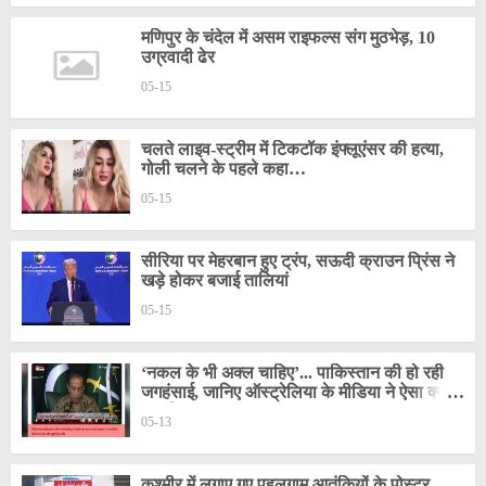
मणिपुर के चंदेल में असम राइफल्स संग मुठभेड़, 10
उग्रवादी ढेर
05-15
चलते लाइव-स्ट्रीम में टिकटॉक इंफ्लूएंसर की हत्या,
गोली चलने के पहले कहा…
05-15
सीरिया पर मेहरबान हुए ट्रंप, सऊदी क्राउन प्रिंस ने
खड़े होकर बजाई तालियां
05-15
‘नकल के भी अक्ल चाहिए’... पाकिस्तान की हो रही
जगहंसाई, जानिए ऑस्ट्रेलिया के मीडिया ने ऐसा क्या
कह दिया
05-13
कश्‍मीर में लगाए गए पहलगाम आतंकियों के पोस्‍टर,