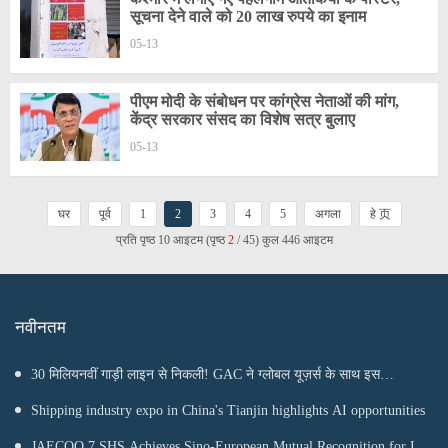
सूचना देने वाले को 20 लाख रुपये का इनाम
05-13
पीएम मोदी के संबोधन पर कांग्रेस नेताओं की मांग,
केंद्र सरकार संसद का विशेष सत्र बुलाए
05-13
घर
पूर्व
1
2
3
4
5
अगला
हे 页
प्रति पृष्ठ 10 आइटम (पृष्ठ
2
/ 45) कुल 446 आइटम
नवीनतम
30 मिलियनवीं गाड़ी लाइन से निकली! GAC ने ग्लोबल यूज़र्स के साथ इस
माइलस्टोन का जश्न मनाया
Shipping industry expo in China's Tianjin highlights AI opportunities
JAECOO 7 SHS Achieves Sino-European Mutual Recognition for Its