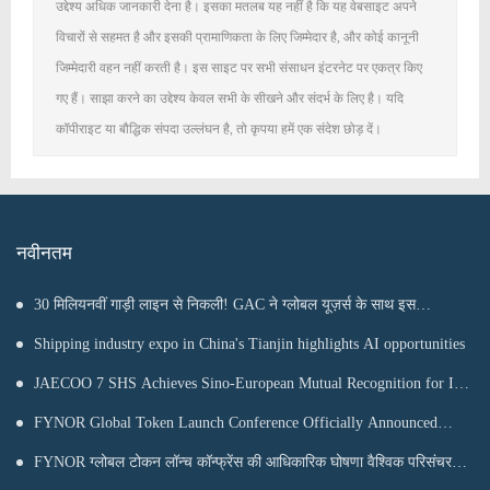
उद्देश्य अधिक जानकारी देना है। इसका मतलब यह नहीं है कि यह वेबसाइट अपने
विचारों से सहमत है और इसकी प्रामाणिकता के लिए जिम्मेदार है, और कोई कानूनी
जिम्मेदारी वहन नहीं करती है। इस साइट पर सभी संसाधन इंटरनेट पर एकत्र किए
गए हैं। साझा करने का उद्देश्य केवल सभी के सीखने और संदर्भ के लिए है। यदि
कॉपीराइट या बौद्धिक संपदा उल्लंघन है, तो कृपया हमें एक संदेश छोड़ दें।
नवीनतम
30 मिलियनवीं गाड़ी लाइन से निकली! GAC ने ग्लोबल यूज़र्स के साथ इस
माइलस्टोन का जश्न मनाया
Shipping industry expo in China's Tianjin highlights AI opportunities
JAECOO 7 SHS Achieves Sino-European Mutual Recognition for Its
Full Lifecycle Carbon Footprint of Just 120.40 gCO₂e/km
FYNOR Global Token Launch Conference Officially Announced
Global Circulation Ecosystem Enters a New Stage
FYNOR ग्लोबल टोकन लॉन्च कॉन्फ्रेंस की आधिकारिक घोषणा वैश्विक परिसंचरण